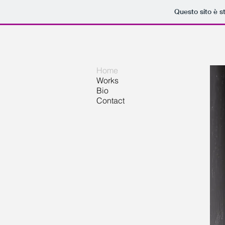
Questo sito è s
Home
Works
Bio
Contact