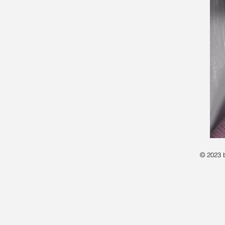
© 2023 b