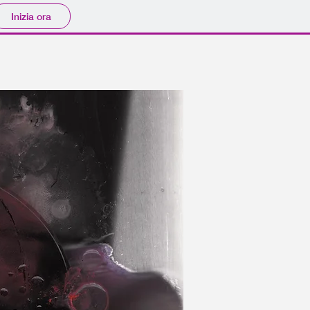
Inizia ora