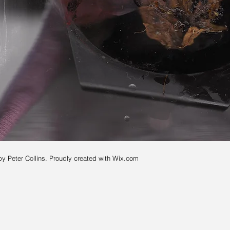
y Peter Collins. Proudly created with
Wix.com